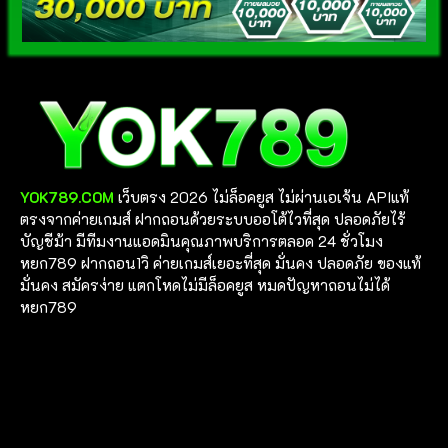
YOK789.COM
เว็บตรง 2026 ไม่ล็อคยูส ไม่ผ่านเอเจ้น APIแท้
ตรงจากค่ายเกมส์ ฝากถอนด้วยระบบออโต้ไวที่สุด ปลอดภัยไร้
บัญชีม้า มีทีมงานแอดมินคุณภาพบริการตลอด 24 ชั่วโมง
หยก789 ฝากถอน1วิ ค่ายเกมส์เยอะที่สุด มั่นคง ปลอดภัย ของแท้
มั่นคง สมัครง่าย แตกโหดไม่มีล็อคยูส หมดปัญหาถอนไม่ได้
หยก789