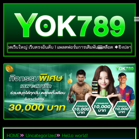
ตรงอันดับ 1 แพลตฟอร์มการเดิมพัน🎰สล็อต 🐠ยิงปลา 🃏 คาสิโน 🎲หวย⚽กีฬา 
HOME
Uncategorized
Hello world!