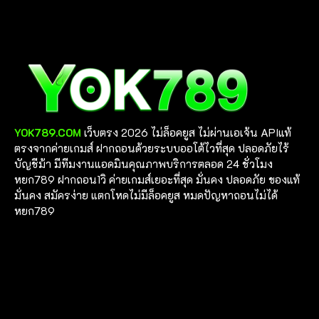
YOK789.COM
เว็บตรง 2026 ไม่ล็อคยูส ไม่ผ่านเอเจ้น APIแท้
ตรงจากค่ายเกมส์ ฝากถอนด้วยระบบออโต้ไวที่สุด ปลอดภัยไร้
บัญชีม้า มีทีมงานแอดมินคุณภาพบริการตลอด 24 ชั่วโมง
หยก789 ฝากถอน1วิ ค่ายเกมส์เยอะที่สุด มั่นคง ปลอดภัย ของแท้
มั่นคง สมัครง่าย แตกโหดไม่มีล็อคยูส หมดปัญหาถอนไม่ได้
หยก789