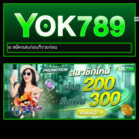
ก่อนก็รวยก่อน