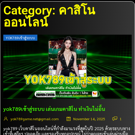
Category: คาสิโน
ออนไลน์
YOK789เข้าสู่ระบบ
yok789เข้าสู่ระบบ เล่นเกมคาสิโน ทำเงินไม่อั้น
yok789game.net@gmail.com
November 14, 2025
1
yok789 เว็บคาสิโนออนไลน์ที่กำลังมาแรงที่สุดในปี 2025 ด้วยระบบทาง
เข้าที่เสถียร ปลอดภัย และรองรับทุกอุปกรณ์ ไม่ว่าคุณจะเข้าเล่นผ่านมือ